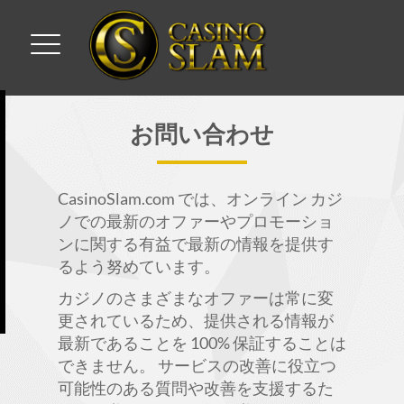
お問い合わせ
CasinoSlam.com では、オンライン カジ
ノでの最新のオファーやプロモーショ
ンに関する有益で最新の情報を提供す
るよう努めています。
カジノのさまざまなオファーは常に変
更されているため、提供される情報が
最新であることを 100% 保証することは
できません。 サービスの改善に役立つ
可能性のある質問や改善を支援するた