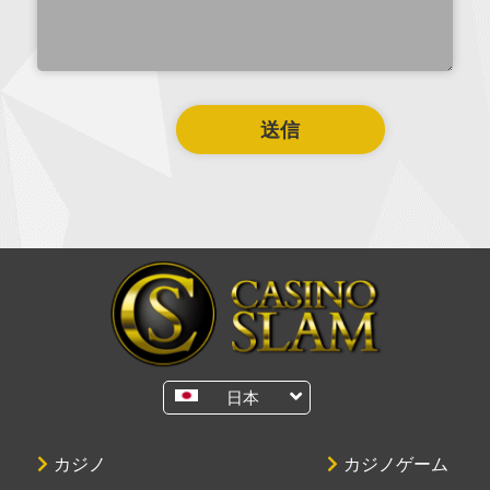
日本
カジノ
カジノゲーム