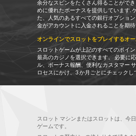
余分なスピンをたくさん得ることができ
めに優れたボーナスを提供しています.
た、人気のあるすべての銀行オプション
金がアカウントに入金されることを期待
オンラインでスロットをプレイするオー
スロットゲームが上記のすべてのポイン
最高のカジノを選択できます。 必要に
ル、ボーナス報酬、便利なカスタマー サ
ロセスにかけ、3 か月ごとにチェック
スロット マシンまたはスロットは、今
ゲームです。