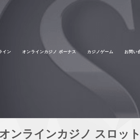
ライン
オンラインカジノ ボーナス
カジノゲーム
お問い
オンラインカジノ スロッ