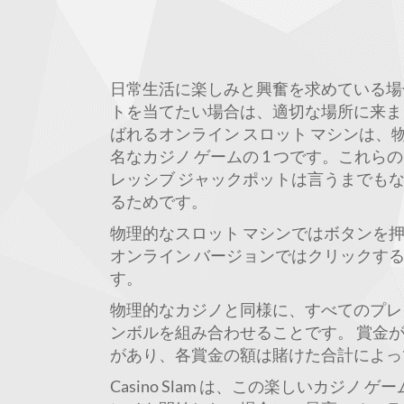
日常生活に楽しみと興奮を求めている場
トを当てたい場合は、適切な場所に来まし
ばれるオンライン スロット マシンは
名なカジノ ゲームの 1 つです。これ
レッシブ ジャックポットは言うまでも
るためです。
物理的なスロット マシンではボタンを
オンライン バージョンではクリックす
す。
物理的なカジノと同様に、すべてのプレ
ンボルを組み合わせることです。 賞金
があり、各賞金の額は賭けた合計によっ
Casino Slam は、この楽しいカジ