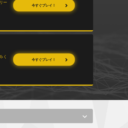
フリー
今すぐプレイ！
しみく
今すぐプレイ！