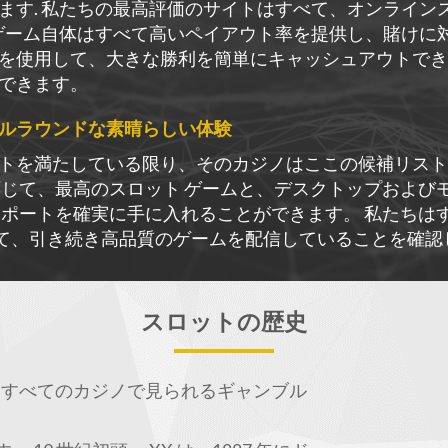
ます. 私たちの最高評価のサイトはすべて、オンライン
 ゲーム自体はすべて高いペイアウト率を提供し、賭けに
を使用して、大きな勝利を簡単にキャッシュアウトでき
できます。
ルラウンドな素晴らしい体験
トを満たしている限り、そのカジノはここの候補リスト
応じて、最高のスロット ゲームと、デスクトップおよび
ポートを確実に手に入れることができます。 私たちはすべ
して、引き続き高品質のゲームを配信していることを確認
スロットの歴史
日すべてのカジノで見られるギャンブル